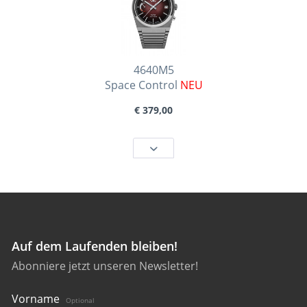
4640M5
Space Control
NEU
€ 379,00
Auf dem Laufenden bleiben!
Abonniere jetzt unseren Newsletter!
4641M3
Space Control
NEU
Vorname
Optional