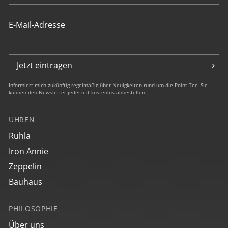
€ 359,00
Jetzt eintragen
Informiert mich zukünftig regelmäßig über Neuigkeiten rund um die Point Tec. Sie
können den Newsletter jederzeit kostenlos abbestellen
UHREN
4641M5
Ruhla
Space Control
NEU
Iron Annie
€ 359,00
Zeppelin
Bauhaus
PHILOSOPHIE
Über uns