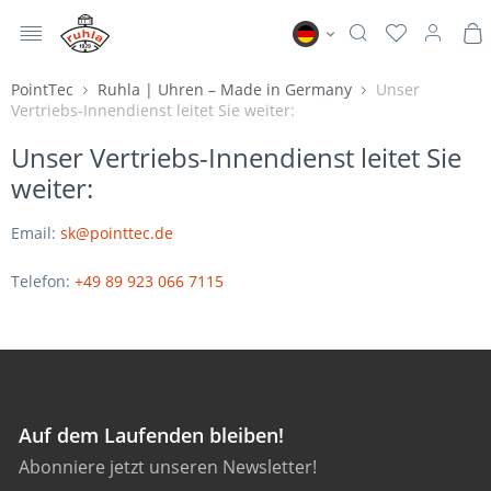
MENÜ
Ruhla DE
PointTec
Ruhla | Uhren – Made in Germany
Unser
Vertriebs-Innendienst leitet Sie weiter:
Unser Vertriebs-Innendienst leitet Sie
weiter:
Email:
sk@pointtec.de
Telefon:
+49 89 923 066 7115
Auf dem Laufenden bleiben!
Abonniere jetzt unseren Newsletter!