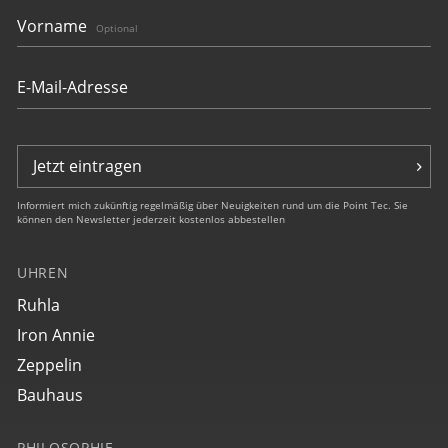
Vorname
Optional
Jetzt eintragen
Informiert mich zukünftig regelmäßig über Neuigkeiten rund um die Point Tec. Sie
können den Newsletter jederzeit kostenlos abbestellen
UHREN
Ruhla
Iron Annie
Zeppelin
Bauhaus
PHILOSOPHIE