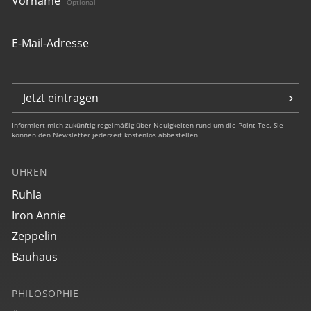
Vorname
Optional
Jetzt eintragen
Informiert mich zukünftig regelmäßig über Neuigkeiten rund um die Point Tec. Sie
können den Newsletter jederzeit kostenlos abbestellen
UHREN
Ruhla
Iron Annie
Zeppelin
Bauhaus
PHILOSOPHIE