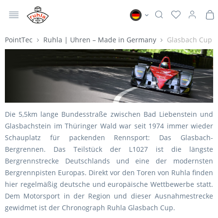
MENÜ
Ruhla DE
PointTec
Ruhla | Uhren – Made in Germany
Glasbach Cup
Die 5,5km lange Bundesstraße zwischen Bad Liebenstein und
Glasbachstein im Thüringer Wald war seit 1974 immer wieder
Schauplatz für packenden Rennsport: Das Glasbach-
Bergrennen. Das Teilstück der L1027 ist die längste
Bergrennstrecke Deutschlands und eine der modernsten
Bergrennpisten Europas. Direkt vor den Toren von Ruhla finden
hier regelmäßig deutsche und europäische Wettbewerbe statt.
Dem Motorsport in der Region und dieser Ausnahmestrecke
gewidmet ist der Chronograph Ruhla Glasbach Cup.