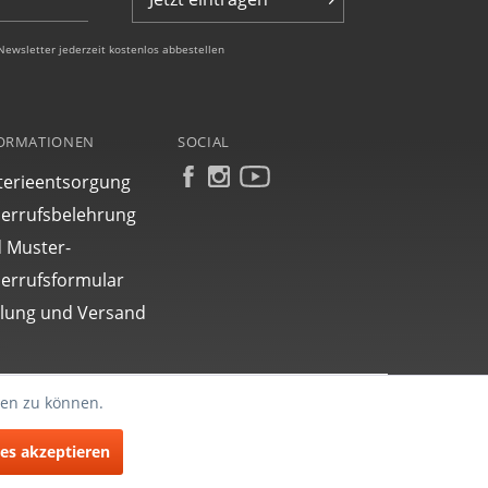
Newsletter jederzeit kostenlos abbestellen
ORMATIONEN
SOCIAL
terieentsorgung
errufsbelehrung
 Muster-
errufsformular
lung und Versand
ten zu können.
Aktiv
es akzeptieren
Top
Inaktiv