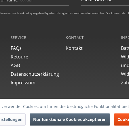
Optional
nformiert mich zukünftig regelmäßig über Neuigkeiten rund um die Point Tec. Sie können den 
SERVICE
KONTAKT
INF
FAQs
Kontakt
Bat
Retoure
Wid
AGB
und
Datenschutzerklärung
Wid
Impressum
Zah
 verwendet Cookies, um Ihnen die bestmögliche Funktionalität bie
Vertrag widerrufen
nstellungen
Nur funktionale Cookies akzeptieren
Cooki
Alle Rechte reserviert.
ungen vorbehalten.