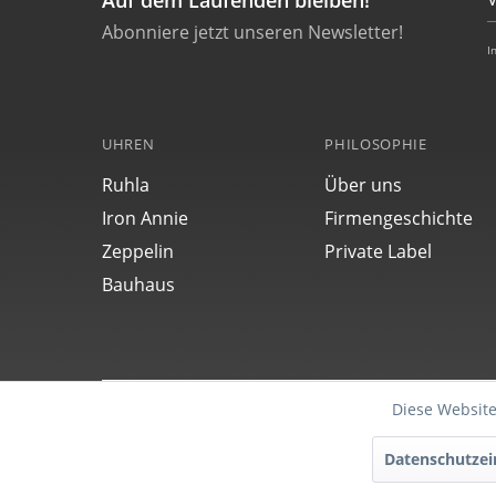
Auf dem Laufenden bleiben!
Abonniere jetzt unseren Newsletter!
I
UHREN
PHILOSOPHIE
Ruhla
Über uns
Iron Annie
Firmengeschichte
Zeppelin
Private Label
Bauhaus
Diese Website
Funktionale
Datenschutzei
Copyright © POINT TEC Products Electronic GmbH | 
Modell-, Kollektions-, Preis- und technische Änder
Marketing